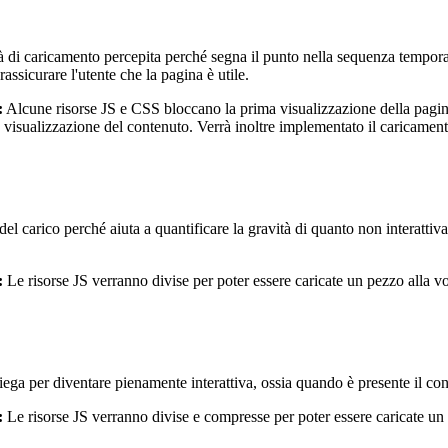
 di caricamento percepita perché segna il punto nella sequenza temporale
ssicurare l'utente che la pagina è utile.
:
Alcune risorse JS e CSS bloccano la prima visualizzazione della pagina
ta visualizzazione del contenuto. Verrà inoltre implementato il caricamen
 del carico perché aiuta a quantificare la gravità di quanto non interatti
:
Le risorse JS verranno divise per poter essere caricate un pezzo alla vo
a per diventare pienamente interattiva, ossia quando è presente il conte
:
Le risorse JS verranno divise e compresse per poter essere caricate un p