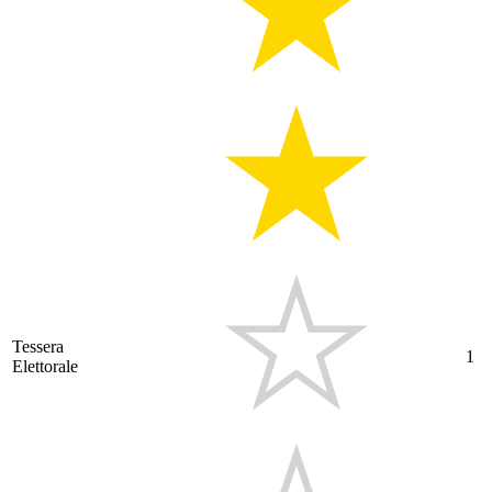
Tessera
1
Elettorale