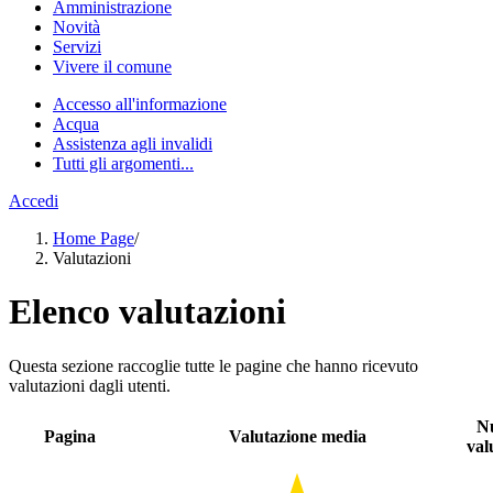
Amministrazione
Novità
Servizi
Vivere il comune
Accesso all'informazione
Acqua
Assistenza agli invalidi
Tutti gli argomenti...
Accedi
Home Page
/
Valutazioni
Elenco valutazioni
Questa sezione raccoglie tutte le pagine che hanno ricevuto
valutazioni dagli utenti.
N
Pagina
Valutazione media
val